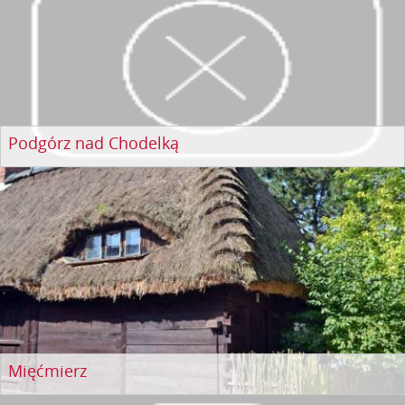
Podgórz nad Chodelką
Mięćmierz