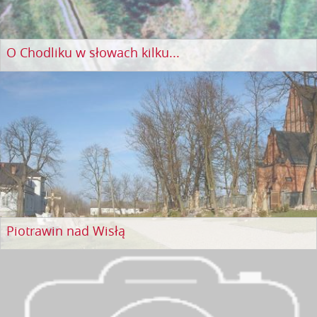
O Chodliku w słowach kilku...
Piotrawin nad Wisłą