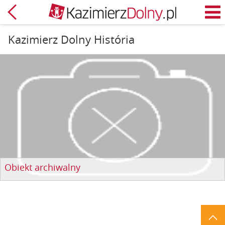
Späť
M
Kazimierz Dolny História
Obiekt archiwalny