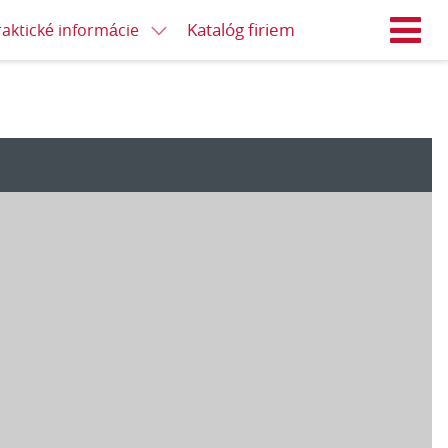
Katalóg firiem
raktické informácie
M