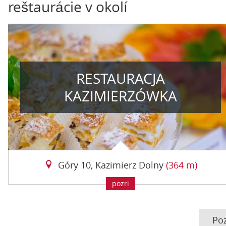
reštaurácie v okolí
RESTAURACJA
KAZIMIERZÓWKA
Góry 10, Kazimierz Dolny
(364 m)
pozri
Poz