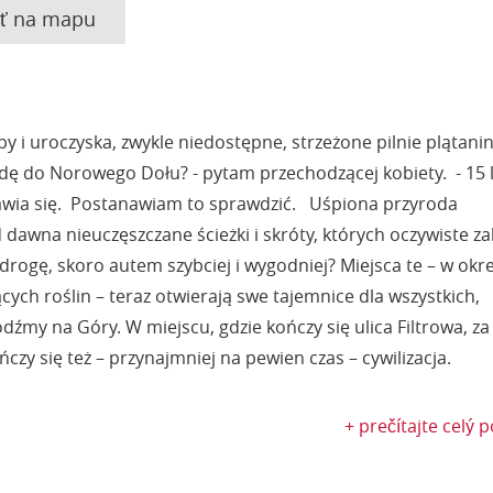
sť na mapu
 i uroczyska, zwykle niedostępne, strzeżone pilnie plątani
ojdę do Norowego Dołu? - pytam przechodzącej kobiety. - 15 
tanawia się. Postanawiam to sprawdzić. Uśpiona przyroda
awna nieuczęszczane ścieżki i skróty, których oczywiste za
drogę, skoro autem szybciej i wygodniej? Miejsca te – w okr
ących roślin – teraz otwierają swe tajemnice dla wszystkich,
dźmy na Góry. W miejscu, gdzie kończy się ulica Filtrowa, za
 się też – przynajmniej na pewien czas – cywilizacja.
+ prečítajte celý 