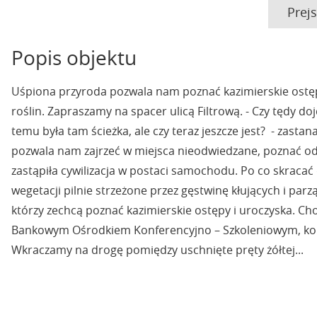
Prej
Popis objektu
Uśpiona przyroda pozwala nam poznać kazimierskie ostępy
roślin. Zapraszamy na spacer ulicą Filtrową. - Czy tędy d
temu była tam ścieżka, ale czy teraz jeszcze jest? - zas
pozwala nam zajrzeć w miejsca nieodwiedzane, poznać od d
zastąpiła cywilizacja w postaci samochodu. Po co skracać 
wegetacji pilnie strzeżone przez gęstwinę kłujących i parz
którzy zechcą poznać kazimierskie ostępy i uroczyska. Cho
Bankowym Ośrodkiem Konferencyjno – Szkoleniowym, kończy
Wkraczamy na drogę pomiędzy uschnięte pręty żółtej...