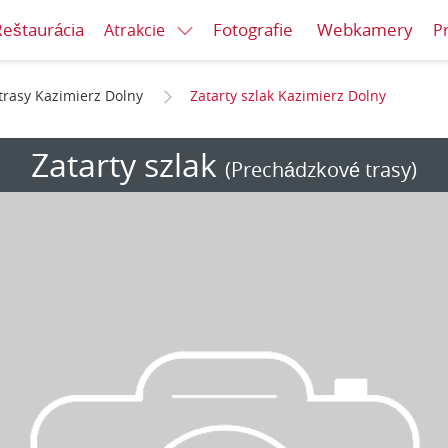
Reštaurácia
Fotografie
Webkamery
Atrakcie
P
trasy Kazimierz Dolny
Zatarty szlak Kazimierz Dolny
Zatarty szlak
(Prechádzkové trasy)