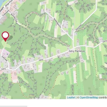
Leaflet
| ©
OpenStreetMap
contrib