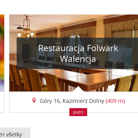
Restauracja Folwark
Walencja
Góry 16, Kazimierz Dolny
(409 m)
pozri
ri všetky