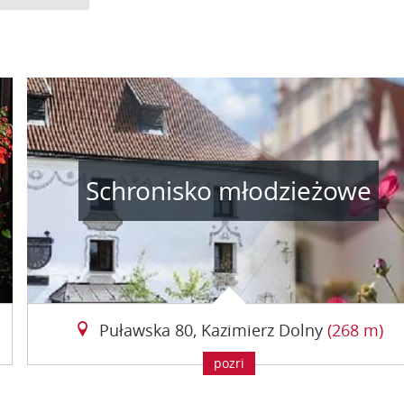
Schronisko młodzieżowe
Puławska 80, Kazimierz Dolny
(268 m)
pozri