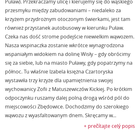
Puław). Przekraczamy ulicę i kierujemy się do wąskiego
przesmyku między zabudowaniami – niedaleko za
krzyżem przydrożnym otoczonym świerkami, jest tam
również przystanek autobusowy w kierunku Puław.
Czeka nas dość strome podejście niewielkim wąwozem.
Nasza wspinaczka zostanie wkrótce wynagrodzona
wspaniałym widokiem na dolinę Wisły – gdy obrócimy
się za siebie, lub na miasto Puławy, gdy popatrzymy na
północ. Tu właśnie Izabela księżna Czartoryska
wystawiła trzy krzyże dla upamiętnienia swojej
wychowanicy Zofii z Matuszewiczów Kickiej. Po krótkim
odpoczynku ruszamy dalej polną drogą wśród pól do
miejscowości Zbędowice. Dochodzimy do szerokiego
wąwozu z wyasfaltowanym dnem. Skręcamy w...
+ prečítajte celý popis