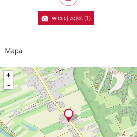
więcej zdjęć (1)
Mapa
+
-