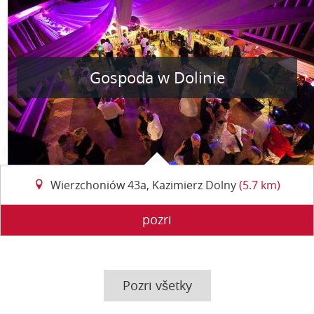
Gospoda w Dolinie
Wierzchoniów 43a, Kazimierz Dolny
(5.7 km)
pozri
Pozri všetky