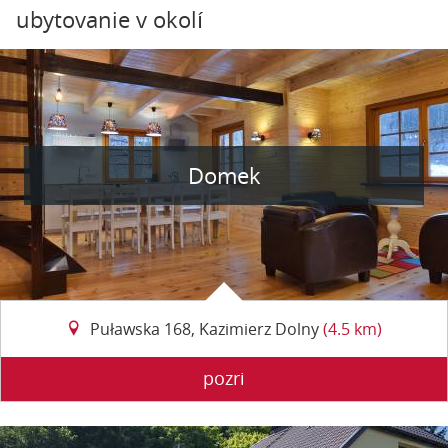
ubytovanie v okolí
Domek
Puławska 168, Kazimierz Dolny
(4.5 km)
pozri