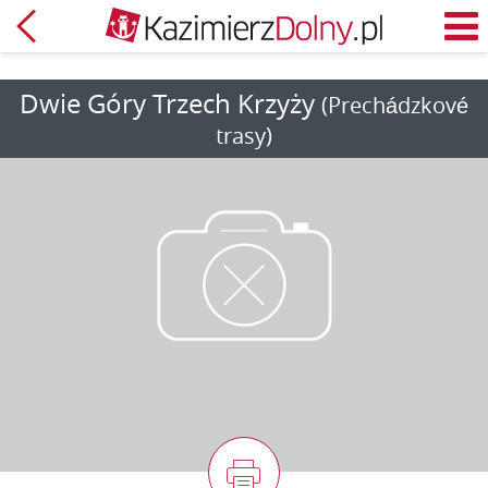
Späť
M
Dwie Góry Trzech Krzyży
(Prechádzkové
trasy)