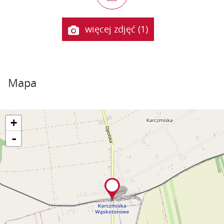
więcej zdjęć (1)
Mapa
+
-