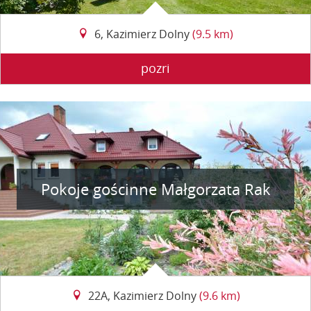
6, Kazimierz Dolny
(9.5 km)
pozri
Pokoje gościnne Małgorzata Rak
22A, Kazimierz Dolny
(9.6 km)