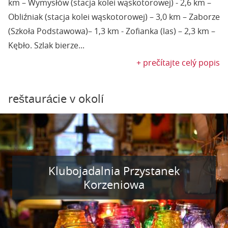
km – Wymysłów (stacja kolei wąskotorowej) - 2,6 km –
Obliźniak (stacja kolei wąskotorowej) – 3,0 km – Zaborze
(Szkoła Podstawowa)– 1,3 km - Zofianka (las) – 2,3 km –
Kębło. Szlak bierze...
+ prečítajte celý popis
reštaurácie v okolí
Klubojadalnia Przystanek
Korzeniowa