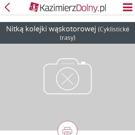
Späť
M
Nitką kolejki wąskotorowej
(Cyklistické
trasy)